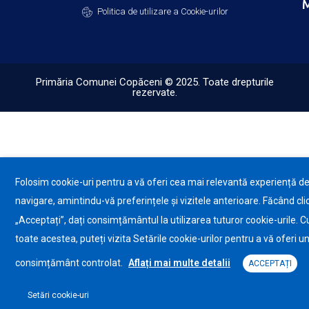
M
Politica de utilizare a Cookie-urilor
Primăria Comunei Copăceni © 2025. Toate drepturile
rezervate.
Folosim cookie-uri pentru a vă oferi cea mai relevantă experiență d
navigare, amintindu-vă preferințele și vizitele anterioare. Făcând cli
„Acceptați”, dați consimțământul la utilizarea tuturor cookie-urile. C
toate acestea, puteți vizita Setările cookie-urilor pentru a vă oferi u
consimțământ controlat.
Aflați mai multe detalii
ACCEPTAȚI
Setări cookie-uri