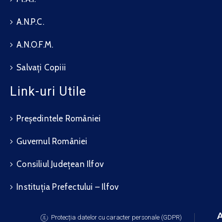
A.N.P.C.
A.N.O.F.M.
Salvați Copiii
Link-uri Utile
Președintele României
Guvernul României
Consiliul Județean Ilfov
Instituția Prefectului – Ilfov
A
Protecția datelor cu caracter personale (GDPR)