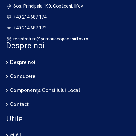
Sos. Principala 190, Copăceni, Ilfov
+40 214 687 174
+40 214 687 173
registratura@primariacopaceniilfov.ro
Despre noi
Despre noi
Conducere
Componența Consiliului Local
Contact
Utile
M.A.I.